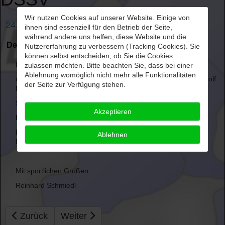
Wir nutzen Cookies auf unserer Website. Einige von
24. DM Minigolf online
ihnen sind essenziell für den Betrieb der Seite,
während andere uns helfen, diese Website und die
Details
Veröffentlicht: 24. September 2024
Nutzererfahrung zu verbessern (Tracking Cookies). Sie
können selbst entscheiden, ob Sie die Cookies
Hallo Sportfreunde,
zulassen möchten. Bitte beachten Sie, dass bei einer
Ablehnung womöglich nicht mehr alle Funktionalitäten
der Bericht und die Ergebnisse von den 24. Deutschen Minigolf
der Seite zur Verfügung stehen.
Meisterschaften in Süßen am 14. September sind online.
Sie sind hier zu finden:
Akzeptieren
Bericht Minigolf
Ergebnis Minigolf
Des weiteren ist jetzt auch eine Rangliste Minigolf online. Die
Ablehnen
Rangliste findet Ihr hier:
Rangliste
Mit sportlichen Grüßen
Reinhard Schmiedl
Vorheriger Beitrag: parasport.de
Nächster Beitrag: Boule: Berichte und Er
Zurück
Weiter