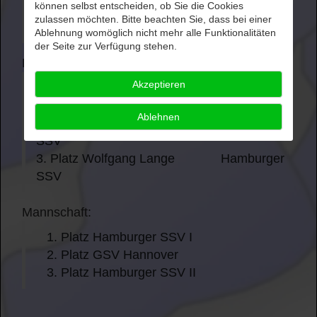
können selbst entscheiden, ob Sie die Cookies
2. Platz Katja Klahold SSC Kassel
zulassen möchten. Bitte beachten Sie, dass bei einer
3. Platz Birgit Späte GSV Hannover
Ablehnung womöglich nicht mehr alle Funktionalitäten
der Seite zur Verfügung stehen.
Herreneinzel:
Akzeptieren
1. Platz Dieter Kretschmer Hamburger
SSV
Ablehnen
2. Platz Bernd Ruhnau Hamburger
SSV
3. Platz Wolfgang Lange Hamburger
SSV
Mannschaft:
1. Platz Hamburger SSV I
2. Platz GSV Hannover
3. Platz Hamburger SSV II