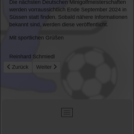
Die nächsten Deutschen Minigolfmeisterschaften
werden vorraussichtlich Ende September 2024 in
Süssen statt finden. Sobald nähere Informationen
bekannt sind, werden diese veröffentlicht.
Mit sportlichen Grüßen
Reinhard Schmiedl
Vorheriger Beitrag: Live-Ticker auch für die 24. Minig
Nächster Beitrag: DM Minigolf Liveticker
Zurück
Weiter